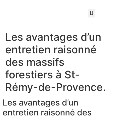
Qui sommes nous ?
Élagage & Entretien Forestier
Les Espaces Verts
Les avantages d’un
entretien raisonné
des massifs
forestiers à St-
Rémy-de-Provence.
Les avantages d’un
entretien raisonné des