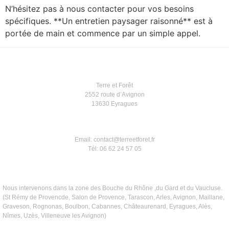
N’hésitez pas à nous contacter pour vos besoins
spécifiques. **Un entretien paysager raisonné** est à
portée de main et commence par un simple appel.
Terre et Forêt
2552 route d’Avignon
13630 Eyragues
Email: contact@terreetforet.fr
Tél: 06 62 24 57 05
Nous intervenons dans la zone des Bouche du Rhône ,du Gard et du Vaucluse.
(St Rémy de Provencde, Salon de Provence, Tarascon, Arles, Avignon, Maillane,
Graveson, Rognonas, Boulbon, Cabannes, Châteaurenard, Eyragues, Alès,
Nîmes, Uzès, Villeneuve les Avignon)