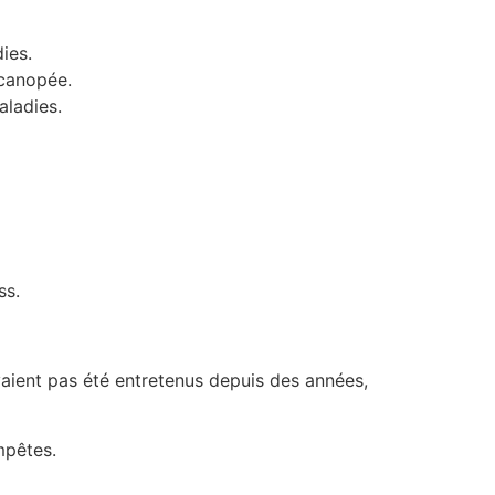
ies.
 canopée.
aladies.
ss.
avaient pas été entretenus depuis des années,
mpêtes.