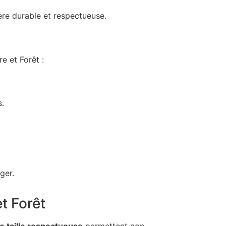
ère durable et respectueuse.
e et Forêt :
.
ger.
t Forêt
e taille respectueuse
permettent non