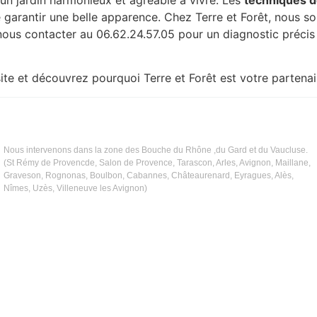
 garantir une belle apparence. Chez Terre et Forêt, nous som
ous contacter au 06.62.24.57.05 pour un diagnostic précis
ite et découvrez pourquoi Terre et Forêt est votre partenair
Nous intervenons dans la zone des Bouche du Rhône ,du Gard et du Vaucluse.
(St Rémy de Provencde, Salon de Provence, Tarascon, Arles, Avignon, Maillane,
Graveson, Rognonas, Boulbon, Cabannes, Châteaurenard, Eyragues, Alès,
Nîmes, Uzès, Villeneuve les Avignon)