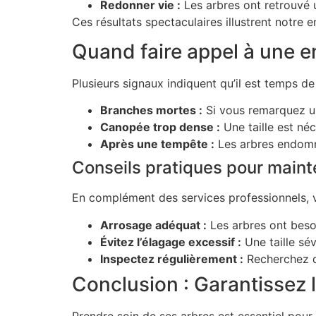
Redonner vie :
Les arbres ont retrouvé 
Ces résultats spectaculaires illustrent notre
Quand faire appel à une e
Plusieurs signaux indiquent qu’il est temps de
Branches mortes :
Si vous remarquez un
Canopée trop dense :
Une taille est néce
Après une tempête :
Les arbres endomma
Conseils pratiques pour maint
En complément des services professionnels, v
Arrosage adéquat :
Les arbres ont besoi
Évitez l’élagage excessif :
Une taille sév
Inspectez régulièrement :
Recherchez d
Conclusion : Garantissez l
Prendre soin de ses arbres est essentiel pour