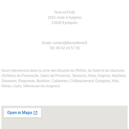
Terre et Forêt
2552 route d’Avignon
13630 Eyragues
Email: contact@terreetforet.fr
Tél: 06 62 24 57 05
Nous intervenons dans la zone des Bouche du Rhône ,du Gard et du Vaucluse.
(St Rémy de Provencde, Salon de Provence, Tarascon, Arles, Avignon, Maillane,
Graveson, Rognonas, Boulbon, Cabannes, Châteaurenard, Eyragues, Alès,
Nîmes, Uzès, Villeneuve les Avignon)