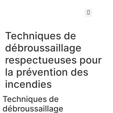
Qui sommes nous ?
Élagage & Entretien Forestier
Les Espaces Verts
Techniques de
débroussaillage
respectueuses pour
la prévention des
incendies
Techniques de
débroussaillage