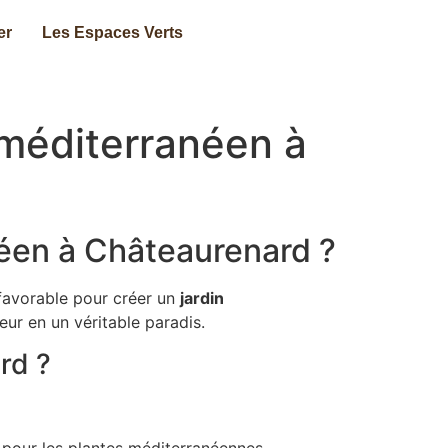
er
Les Espaces Verts
n méditerranéen à
anéen à Châteaurenard ?
favorable pour créer un
jardin
ur en un véritable paradis.
rd ?
s pour les plantes méditerranéennes.