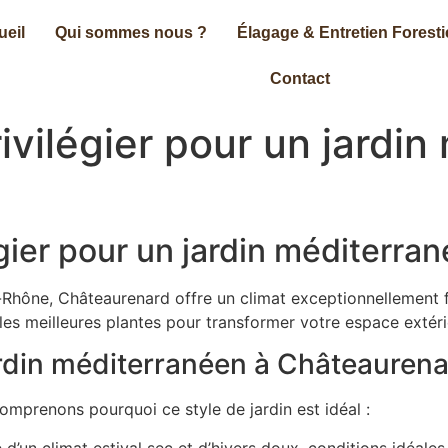
ueil
Qui sommes nous ?
Élagage & Entretien Foresti
Contact
ivilégier pour un jardi
égier pour un jardin méditerr
Rhône, Châteaurenard offre un climat exceptionnellement 
es meilleures plantes pour transformer votre espace extérie
ardin méditerranéen à Châteaurena
omprenons pourquoi ce style de jardin est idéal :
d’un climat estival sec et d’hivers doux, conditions idéale