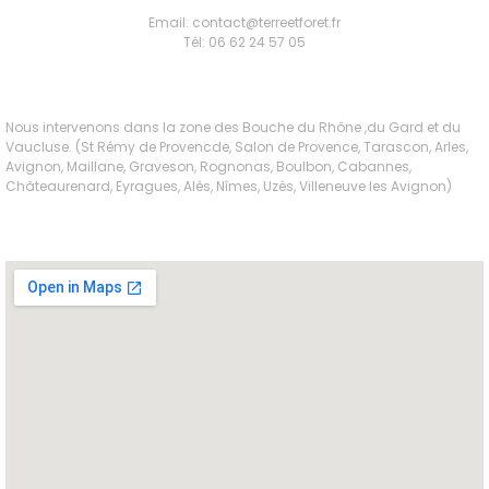
Email: contact@terreetforet.fr
Tél: 06 62 24 57 05
Nous intervenons dans la zone des Bouche du Rhône ,du Gard et du
Vaucluse. (St Rémy de Provencde, Salon de Provence, Tarascon, Arles,
Avignon, Maillane, Graveson, Rognonas, Boulbon, Cabannes,
Châteaurenard, Eyragues, Alès, Nîmes, Uzès, Villeneuve les Avignon)