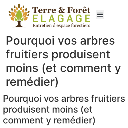
Qui sommes nous ?
Élagage & Entretien Forestier
Les Espaces Verts
Pourquoi vos arbres
fruitiers produisent
moins (et comment y
remédier)
Pourquoi vos arbres fruitiers
produisent moins (et
comment y remédier)