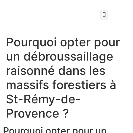
Qui sommes nous ?
Élagage & Entretien Forestier
Les Espaces Verts
Pourquoi opter pour
un débroussaillage
raisonné dans les
massifs forestiers à
St-Rémy-de-
Provence ?
Pourquoi opter pour un