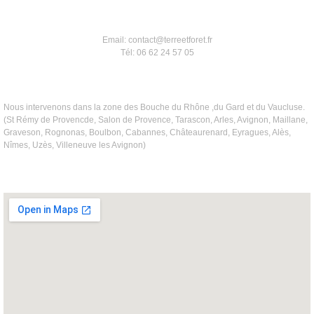
Email: contact@terreetforet.fr
Tél: 06 62 24 57 05
Nous intervenons dans la zone des Bouche du Rhône ,du Gard et du Vaucluse.
(St Rémy de Provencde, Salon de Provence, Tarascon, Arles, Avignon, Maillane,
Graveson, Rognonas, Boulbon, Cabannes, Châteaurenard, Eyragues, Alès,
Nîmes, Uzès, Villeneuve les Avignon)