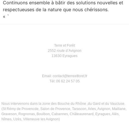
Continuons ensemble à bâtir des solutions nouvelles et
respectueuses de la nature que nous chérissons.
« `
Terre et Forêt
2552 route d’Avignon
13630 Eyragues
Email: contact@terreetforet.fr
Tél: 06 62 24 57 05
Nous intervenons dans la zone des Bouche du Rhône ,du Gard et du Vaucluse.
(St Rémy de Provencde, Salon de Provence, Tarascon, Arles, Avignon, Maillane,
Graveson, Rognonas, Boulbon, Cabannes, Châteaurenard, Eyragues, Alès,
Nîmes, Uzès, Villeneuve les Avignon)