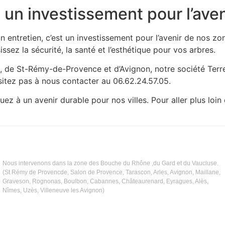
 un investissement pour l’aven
n entretien, c’est un investissement pour l’avenir de nos zo
issez la sécurité, la santé et l’esthétique pour vos arbres.
, de St-Rémy-de-Provence et d’Avignon, notre société Terre 
sitez pas à nous contacter au 06.62.24.57.05.
uez à un avenir durable pour nos villes. Pour aller plus lo
Nous intervenons dans la zone des Bouche du Rhône ,du Gard et du Vaucluse.
(St Rémy de Provencde, Salon de Provence, Tarascon, Arles, Avignon, Maillane,
Graveson, Rognonas, Boulbon, Cabannes, Châteaurenard, Eyragues, Alès,
Nîmes, Uzès, Villeneuve les Avignon)