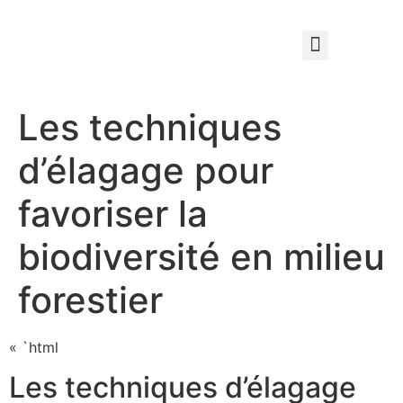
Qui sommes nous ?
Élagage & Entretien Forestier
Les Espaces Verts
Les techniques
d’élagage pour
favoriser la
biodiversité en milieu
forestier
« `html
Les techniques d’élagage