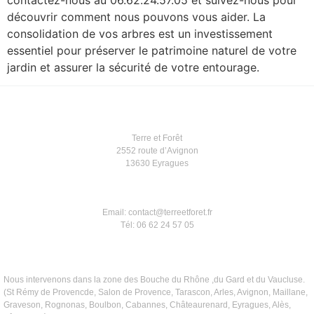
découvrir comment nous pouvons vous aider. La
consolidation de vos arbres est un investissement
essentiel pour préserver le patrimoine naturel de votre
jardin et assurer la sécurité de votre entourage.
Terre et Forêt
2552 route d’Avignon
13630 Eyragues
Email: contact@terreetforet.fr
Tél: 06 62 24 57 05
Nous intervenons dans la zone des Bouche du Rhône ,du Gard et du Vaucluse.
(St Rémy de Provencde, Salon de Provence, Tarascon, Arles, Avignon, Maillane,
Graveson, Rognonas, Boulbon, Cabannes, Châteaurenard, Eyragues, Alès,