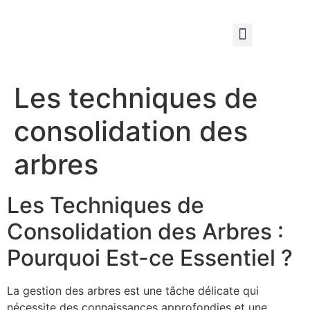
Qui sommes nous ?
Élagage & Entretien Forestier
Les Espaces Verts
Les techniques de
consolidation des
arbres
Les Techniques de
Consolidation des Arbres :
Pourquoi Est-ce Essentiel ?
La gestion des arbres est une tâche délicate qui
nécessite des connaissances approfondies et une