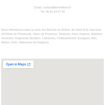
Email: contact@terreetforet.fr
Tél: 06 62 24 57 05
Nous intervenons dans la zone des Bouche du Rhône ,du Gard et du Vaucluse.
(St Rémy de Provencde, Salon de Provence, Tarascon, Arles, Avignon, Maillane,
Graveson, Rognonas, Boulbon, Cabannes, Châteaurenard, Eyragues, Alès,
Nîmes, Uzès, Villeneuve les Avignon)