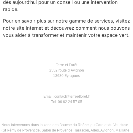
dès aujourd’hui pour un conseil ou une intervention
rapide.
Pour en savoir plus sur notre gamme de services, visitez
notre site internet et découvrez comment nous pouvons
vous aider à transformer et maintenir votre espace vert.
Terre et Forêt
2552 route d’Avignon
13630 Eyragues
Email: contact@terreetforet.fr
Tél: 06 62 24 57 05
Nous intervenons dans la zone des Bouche du Rhône ,du Gard et du Vaucluse.
(St Rémy de Provencde, Salon de Provence, Tarascon, Arles, Avignon, Maillane,