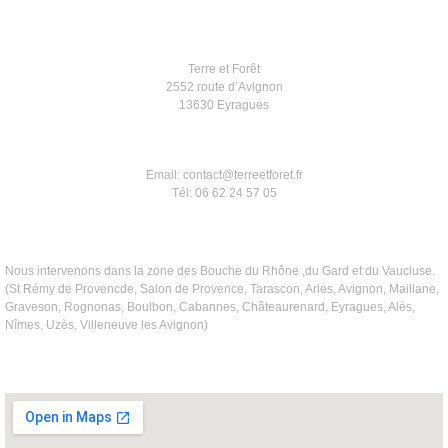
Terre et Forêt
2552 route d’Avignon
13630 Eyragues
Email: contact@terreetforet.fr
Tél: 06 62 24 57 05
Nous intervenons dans la zone des Bouche du Rhône ,du Gard et du Vaucluse.
(St Rémy de Provencde, Salon de Provence, Tarascon, Arles, Avignon, Maillane,
Graveson, Rognonas, Boulbon, Cabannes, Châteaurenard, Eyragues, Alès,
Nîmes, Uzès, Villeneuve les Avignon)