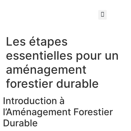
Qui sommes nous ?
Élagage & Entretien Forestier
Les Espaces Verts
Les étapes
essentielles pour un
aménagement
forestier durable
Introduction à
l’Aménagement Forestier
Durable