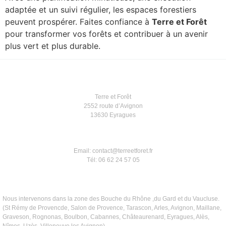
adaptée et un suivi régulier, les espaces forestiers
peuvent prospérer. Faites confiance à
Terre et Forêt
pour transformer vos forêts et contribuer à un avenir
plus vert et plus durable.
Terre et Forêt
2552 route d’Avignon
13630 Eyragues
Email: contact@terreetforet.fr
Tél: 06 62 24 57 05
Nous intervenons dans la zone des Bouche du Rhône ,du Gard et du Vaucluse.
(St Rémy de Provencde, Salon de Provence, Tarascon, Arles, Avignon, Maillane,
Graveson, Rognonas, Boulbon, Cabannes, Châteaurenard, Eyragues, Alès,