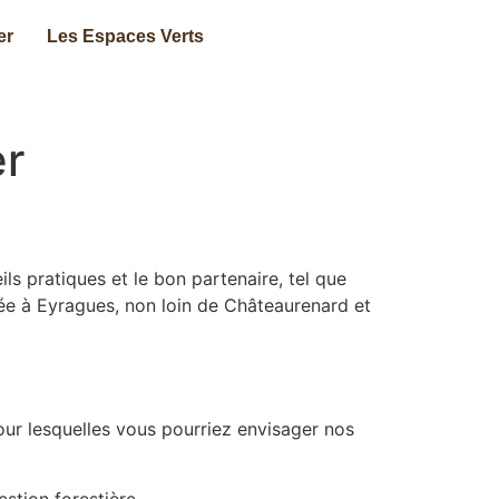
er
Les Espaces Verts
er
s pratiques et le bon partenaire, tel que
sée à Eyragues, non loin de Châteaurenard et
our lesquelles vous pourriez envisager nos
stion forestière.