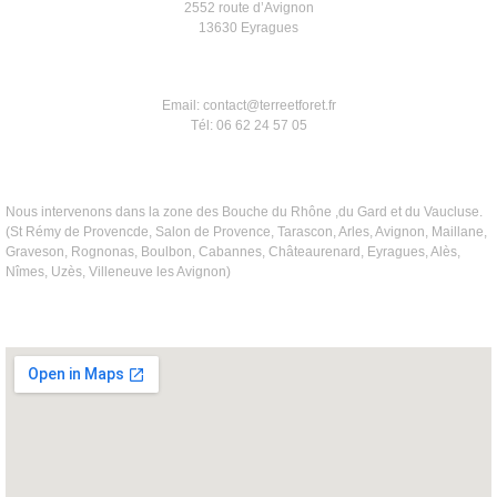
2552 route d’Avignon
13630 Eyragues
Email: contact@terreetforet.fr
Tél: 06 62 24 57 05
Nous intervenons dans la zone des Bouche du Rhône ,du Gard et du Vaucluse.
(St Rémy de Provencde, Salon de Provence, Tarascon, Arles, Avignon, Maillane,
Graveson, Rognonas, Boulbon, Cabannes, Châteaurenard, Eyragues, Alès,
Nîmes, Uzès, Villeneuve les Avignon)