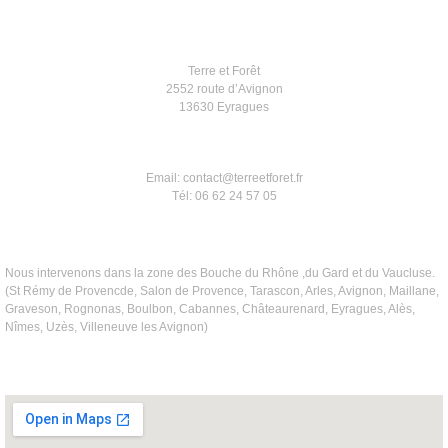
Terre et Forêt
2552 route d’Avignon
13630 Eyragues
Email: contact@terreetforet.fr
Tél: 06 62 24 57 05
Nous intervenons dans la zone des Bouche du Rhône ,du Gard et du Vaucluse.
(St Rémy de Provencde, Salon de Provence, Tarascon, Arles, Avignon, Maillane,
Graveson, Rognonas, Boulbon, Cabannes, Châteaurenard, Eyragues, Alès,
Nîmes, Uzès, Villeneuve les Avignon)