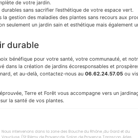
plète de votre jardin.
durables sans sacrifier l’esthétique de votre espace vert.
 la gestion des maladies des plantes sans recours aux pro
on seulement un jardin sain et esthétique mais également une 
ir durable
choix bénéfique pour votre santé, votre communauté, et notr
uvé dans la création de jardins écoresponsables et prospères
enard, et au-delà, contactez-nous au
06.62.24.57.05
ou vis
 éprouvée, Terre et Forêt vous accompagne vers un jardinage
sur la santé de vos plantes.
Nous intervenons dans la zone des Bouche du Rhône ,du Gard et du
Vaucluse. (St Rémy de Provencde, Salon de Provence, Tarascon, Arles,