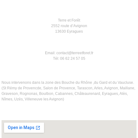
Terre et Forêt
2552 route d’Avignon
13630 Eyragues
Email: contact@terreetforet.fr
Tél: 06 62 24 57 05
Nous intervenons dans la zone des Bouche du Rhône ,du Gard et du Vaucluse.
(St Rémy de Provencde, Salon de Provence, Tarascon, Arles, Avignon, Maillane,
Graveson, Rognonas, Boulbon, Cabannes, Châteaurenard, Eyragues, Alès,
Nîmes, Uzès, Villeneuve les Avignon)