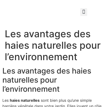
Qui sommes nous ?
Élagage & Entretien Forestier
Les Espaces Verts
Les avantages des
haies naturelles pour
l’environnement
Les avantages des haies
naturelles pour
l’environnement
Les
haies naturelles
sont bien plus qu’une simple
barrière végétale dans votre jardin. Elles jouent un rôle