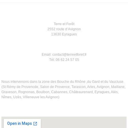
Terre et Forêt
2552 route d’Avignon
13630 Eyragues
Email: contact@terreetforet.fr
Tél: 06 62 24 57 05
Nous intervenons dans la zone des Bouche du Rhône ,du Gard et du Vaucluse.
(St Rémy de Provencde, Salon de Provence, Tarascon, Arles, Avignon, Maillane,
Graveson, Rognonas, Boulbon, Cabannes, Châteaurenard, Eyragues, Alès,
Nîmes, Uzès, Villeneuve les Avignon)