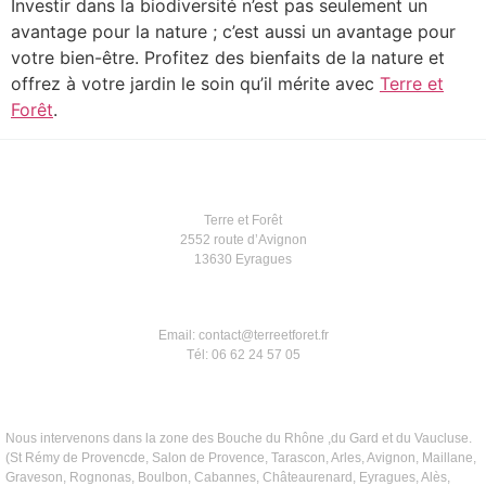
Investir dans la biodiversité n’est pas seulement un
avantage pour la nature ; c’est aussi un avantage pour
votre bien-être. Profitez des bienfaits de la nature et
offrez à votre jardin le soin qu’il mérite avec
Terre et
Forêt
.
Terre et Forêt
2552 route d’Avignon
13630 Eyragues
Email: contact@terreetforet.fr
Tél: 06 62 24 57 05
Nous intervenons dans la zone des Bouche du Rhône ,du Gard et du Vaucluse.
(St Rémy de Provencde, Salon de Provence, Tarascon, Arles, Avignon, Maillane,
Graveson, Rognonas, Boulbon, Cabannes, Châteaurenard, Eyragues, Alès,