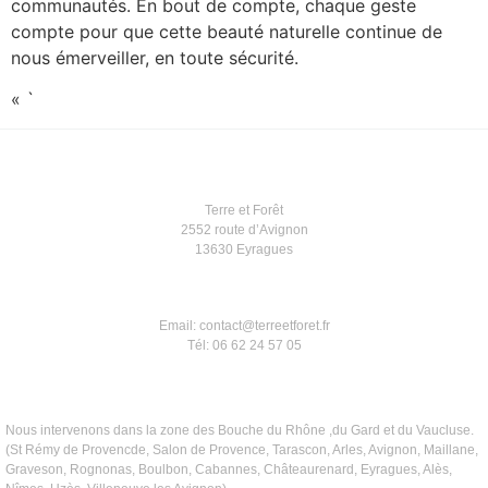
communautés. En bout de compte, chaque geste
compte pour que cette beauté naturelle continue de
nous émerveiller, en toute sécurité.
« `
Terre et Forêt
2552 route d’Avignon
13630 Eyragues
Email: contact@terreetforet.fr
Tél: 06 62 24 57 05
Nous intervenons dans la zone des Bouche du Rhône ,du Gard et du Vaucluse.
(St Rémy de Provencde, Salon de Provence, Tarascon, Arles, Avignon, Maillane,
Graveson, Rognonas, Boulbon, Cabannes, Châteaurenard, Eyragues, Alès,