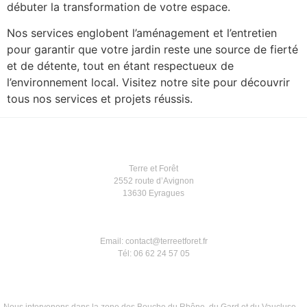
débuter la transformation de votre espace.
Nos services englobent l’aménagement et l’entretien
pour garantir que votre jardin reste une source de fierté
et de détente, tout en étant respectueux de
l’environnement local. Visitez notre site pour découvrir
tous nos services et projets réussis.
Terre et Forêt
2552 route d’Avignon
13630 Eyragues
Email: contact@terreetforet.fr
Tél: 06 62 24 57 05
Nous intervenons dans la zone des Bouche du Rhône ,du Gard et du Vaucluse.