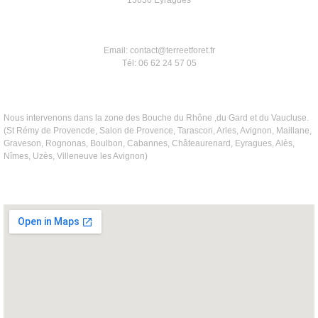
13630 Eyragues
Email: contact@terreetforet.fr
Tél: 06 62 24 57 05
Nous intervenons dans la zone des Bouche du Rhône ,du Gard et du Vaucluse.
(St Rémy de Provencde, Salon de Provence, Tarascon, Arles, Avignon, Maillane,
Graveson, Rognonas, Boulbon, Cabannes, Châteaurenard, Eyragues, Alès,
Nîmes, Uzès, Villeneuve les Avignon)