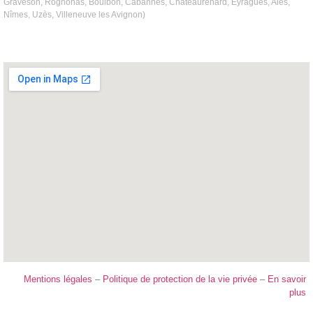
Graveson, Rognonas, Boulbon, Cabannes, Châteaurenard, Eyragues, Alès,
Nîmes, Uzès, Villeneuve les Avignon)
Mentions légales
–
Politique de protection de la vie privée
–
En savoir
plus