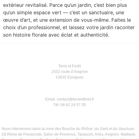
extérieur revitalisé. Parce qu’un jardin, c’est bien plus
qu’un simple espace vert — c’est un sanctuaire, une
œuvre d’art, et une extension de vous-même. Faites le
choix d’un professionnel, et laissez votre jardin raconter
son histoire florale avec éclat et authenticité.
Terre et Forêt
2552 route d’Avignon
13630 Eyragues
Email: contact@terreetforet.fr
Tél: 06 62 24 57 05
Nous intervenons dans la zone des Bouche du Rhône ,du Gard et du Vaucluse.
(St Rémy de Provencde, Salon de Provence, Tarascon, Arles, Avignon, Maillane,