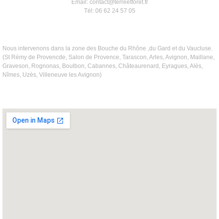
Email: contact@terreetforet.fr
Tél: 06 62 24 57 05
Nous intervenons dans la zone des Bouche du Rhône ,du Gard et du Vaucluse.
(St Rémy de Provencde, Salon de Provence, Tarascon, Arles, Avignon, Maillane,
Graveson, Rognonas, Boulbon, Cabannes, Châteaurenard, Eyragues, Alès,
Nîmes, Uzès, Villeneuve les Avignon)