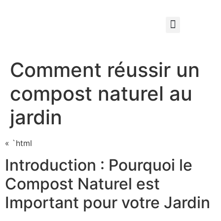
Qui sommes nous ?
Élagage & Entretien Forestier
Les Espaces Verts
Comment réussir un
compost naturel au
jardin
« `html
Introduction : Pourquoi le
Compost Naturel est
Important pour votre Jardin