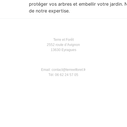
protéger vos arbres et embellir votre jardin.
de notre expertise.
Terre et Forêt
2552 route d’Avignon
13630 Eyragues
Email: contact@terreetforet.fr
Tél: 06 62 24 57 05