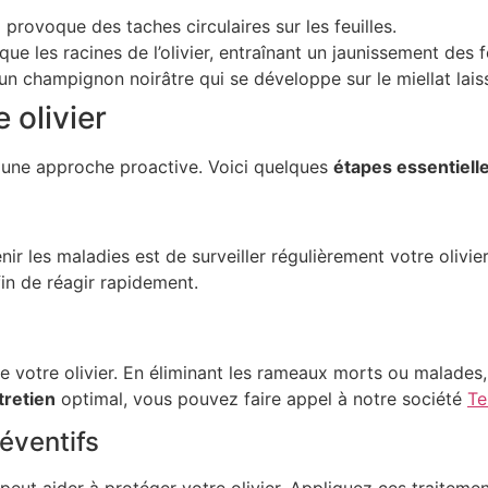
provoque des taches circulaires sur les feuilles.
e les racines de l’olivier, entraînant un jaunissement des fe
n champignon noirâtre qui se développe sur le miellat lais
 olivier
e une approche proactive. Voici quelques
étapes essentiell
ir les maladies est de surveiller régulièrement votre olivi
in de réagir rapidement.
e votre olivier. En éliminant les rameaux morts ou malades,
tretien
optimal, vous pouvez faire appel à notre société
Te
réventifs
peut aider à protéger votre olivier. Appliquez ces traitemen