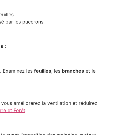
uilles.
sé par les pucerons.
es
:
er. Examinez les
feuilles
, les
branches
et le
 vous améliorerez la ventilation et réduirez
rre et Forêt
.
ts avant l’apparition des maladies, surtout