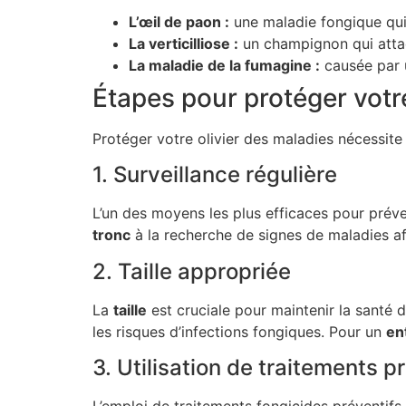
L’œil de paon :
une maladie fongique qui 
La verticilliose :
un champignon qui attaqu
La maladie de la fumagine :
causée par u
Étapes pour protéger votre
Protéger votre olivier des maladies nécessit
1. Surveillance régulière
L’un des moyens les plus efficaces pour préven
tronc
à la recherche de signes de maladies af
2. Taille appropriée
La
taille
est cruciale pour maintenir la santé d
les risques d’infections fongiques. Pour un
en
3. Utilisation de traitements p
L’emploi de traitements fongicides préventifs 