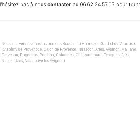
 N’hésitez pas à nous
contacter
au 06.62.24.57.05 pour tout
Nous intervenons dans la zone des Bouche du Rhône ,du Gard et du Vaucluse.
(St Rémy de Provencde, Salon de Provence, Tarascon, Arles, Avignon, Maillane,
Graveson, Rognonas, Boulbon, Cabannes, Châteaurenard, Eyragues, Alès,
Nîmes, Uzès, Villeneuve les Avignon)