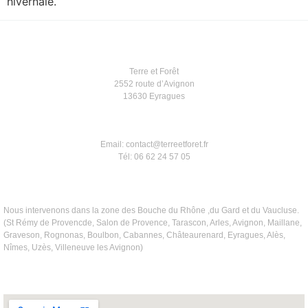
hivernale.
Terre et Forêt
2552 route d’Avignon
13630 Eyragues
Email: contact@terreetforet.fr
Tél: 06 62 24 57 05
Nous intervenons dans la zone des Bouche du Rhône ,du Gard et du Vaucluse.
(St Rémy de Provencde, Salon de Provence, Tarascon, Arles, Avignon, Maillane,
Graveson, Rognonas, Boulbon, Cabannes, Châteaurenard, Eyragues, Alès,
Nîmes, Uzès, Villeneuve les Avignon)