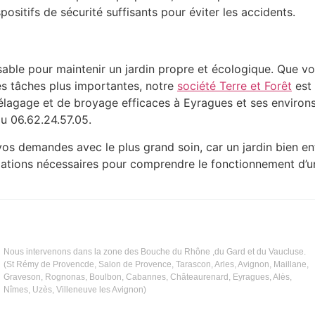
spositifs de sécurité suffisants pour éviter les accidents.
able pour maintenir un jardin propre et écologique. Que vo
es tâches plus importantes, notre
société Terre et Forêt
est 
’élagage et de broyage efficaces à Eyragues et ses environ
u 06.62.24.57.05.
s demandes avec le plus grand soin, car un jardin bien en
ormations nécessaires pour comprendre le fonctionnement d
Nous intervenons dans la zone des Bouche du Rhône ,du Gard et du Vaucluse.
(St Rémy de Provencde, Salon de Provence, Tarascon, Arles, Avignon, Maillane,
Graveson, Rognonas, Boulbon, Cabannes, Châteaurenard, Eyragues, Alès,
Nîmes, Uzès, Villeneuve les Avignon)