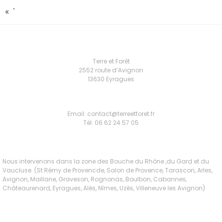
« `
Terre et Forêt
2552 route d’Avignon
13630 Eyragues
Email: contact@terreetforet.fr
Tél: 06 62 24 57 05
Nous intervenons dans la zone des Bouche du Rhône ,du Gard et du
Vaucluse. (St Rémy de Provencde, Salon de Provence, Tarascon, Arles,
Avignon, Maillane, Graveson, Rognonas, Boulbon, Cabannes,
Châteaurenard, Eyragues, Alès, Nîmes, Uzès, Villeneuve les Avignon)