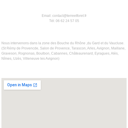
Email: contact@terreetforet.fr
Tél: 06 62 24 57 05
Nous intervenons dans la zone des Bouche du Rhône ,du Gard et du Vaucluse.
(St Rémy de Provencde, Salon de Provence, Tarascon, Arles, Avignon, Maillane,
Graveson, Rognonas, Boulbon, Cabannes, Châteaurenard, Eyragues, Alès,
Nîmes, Uzès, Villeneuve les Avignon)