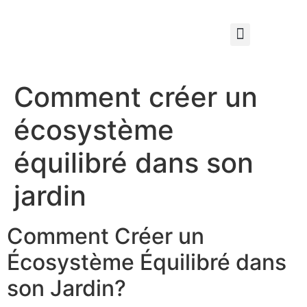
Qui sommes nous ?
Élagage & Entretien Forestier
Les Espaces Verts
Comment créer un
écosystème
équilibré dans son
jardin
Comment Créer un
Écosystème Équilibré dans
son Jardin?