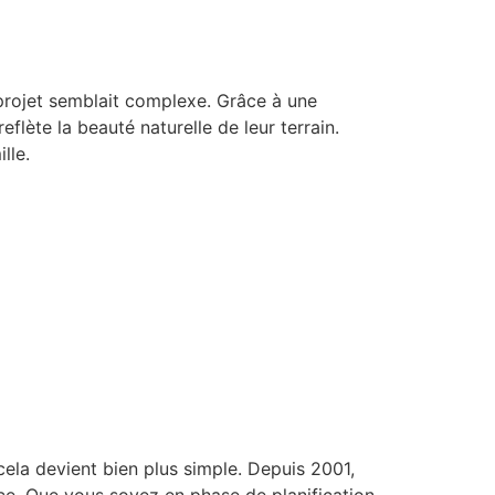
projet semblait complexe. Grâce à une
flète la beauté naturelle de leur terrain.
lle.
ela devient bien plus simple. Depuis 2001,
e. Que vous soyez en phase de planification