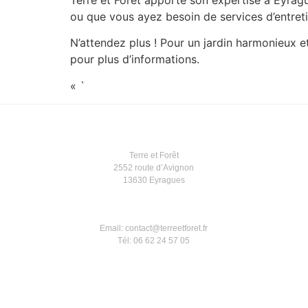
ou que vous ayez besoin de services d’entreti
N’attendez plus ! Pour un jardin harmonieux 
pour plus d’informations.
« `
Terre et Forêt
2552 route d’Avignon
13630 Eyragues
Email: contact@terreetforet.fr
Tél: 06 62 24 57 05