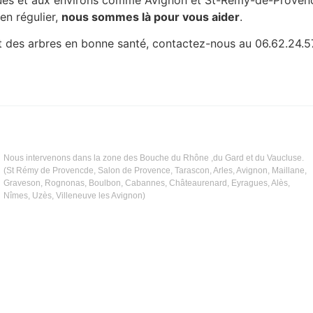
en régulier,
nous sommes là pour vous aider
.
et des arbres en bonne santé, contactez-nous au 06.62.24.5
Nous intervenons dans la zone des Bouche du Rhône ,du Gard et du Vaucluse.
(St Rémy de Provencde, Salon de Provence, Tarascon, Arles, Avignon, Maillane,
Graveson, Rognonas, Boulbon, Cabannes, Châteaurenard, Eyragues, Alès,
Nîmes, Uzès, Villeneuve les Avignon)