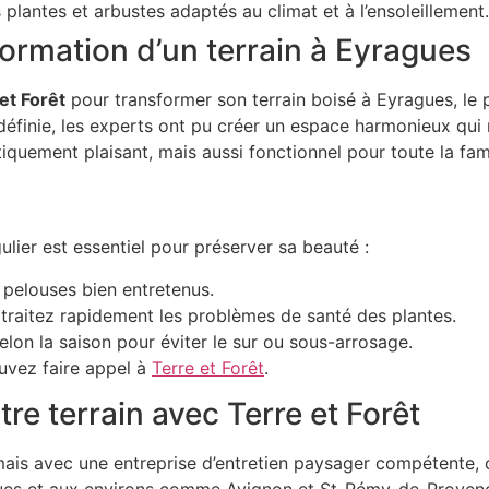
 plantes et arbustes adaptés au climat et à l’ensoleillement.
formation d’un terrain à Eyragues
et Forêt
pour transformer son terrain boisé à Eyragues, le 
éfinie, les experts ont pu créer un espace harmonieux qui re
iquement plaisant, mais aussi fonctionnel pour toute la fami
ulier est essentiel pour préserver sa beauté :
t pelouses bien entretenus.
et traitez rapidement les problèmes de santé des plantes.
elon la saison pour éviter le sur ou sous-arrosage.
ouvez faire appel à
Terre et Forêt
.
e terrain avec Terre et Forêt
ais avec une entreprise d’entretien paysager compétente, c
gues et aux environs comme Avignon et St-Rémy-de-Provenc