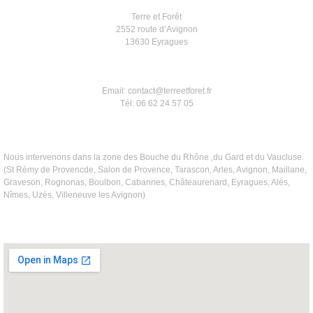
Terre et Forêt
2552 route d’Avignon
13630 Eyragues
Email: contact@terreetforet.fr
Tél: 06 62 24 57 05
Nous intervenons dans la zone des Bouche du Rhône ,du Gard et du Vaucluse.
(St Rémy de Provencde, Salon de Provence, Tarascon, Arles, Avignon, Maillane,
Graveson, Rognonas, Boulbon, Cabannes, Châteaurenard, Eyragues, Alès,
Nîmes, Uzès, Villeneuve les Avignon)