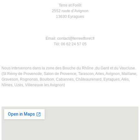
Terre et Forêt
2552 route d’Avignon
13630 Eyragues
Email: contact@terreetforet.fr
Tél: 06 62 24 57 05
Nous intervenons dans la zone des Bouche du Rhône ,du Gard et du Vaucluse.
(St Rémy de Provencde, Salon de Provence, Tarascon, Arles, Avignon, Maillane,
Graveson, Rognonas, Boulbon, Cabannes, Châteaurenard, Eyragues, Alès,
Nîmes, Uzès, Villeneuve les Avignon)