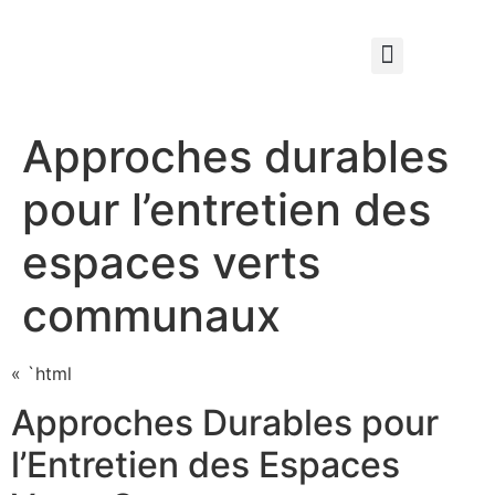
Qui sommes nous ?
Élagage & Entretien Forestier
Les Espaces Verts
Approches durables
pour l’entretien des
espaces verts
communaux
« `html
Approches Durables pour
l’Entretien des Espaces