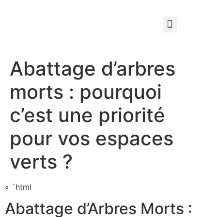
Qui sommes nous ?
Élagage & Entretien Forestier
Les Espaces Verts
Abattage d’arbres
morts : pourquoi
c’est une priorité
pour vos espaces
verts ?
« `html
Abattage d’Arbres Morts :